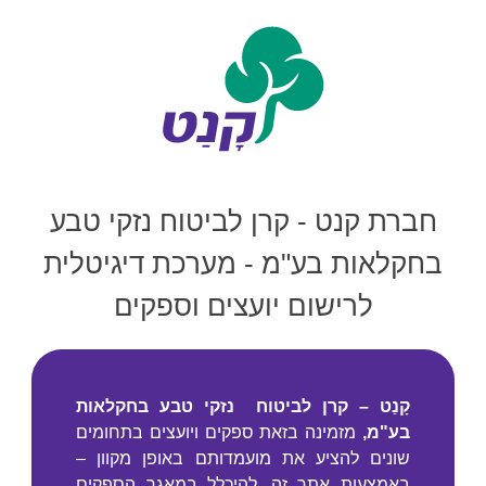
שִׂים
לֵב:
בְּאֲתָר
זֶה
מֻפְעֶלֶת
מַעֲרֶכֶת
חברת קנט - קרן לביטוח נזקי טבע
"נָגִישׁ
בִּקְלִיק"
בחקלאות בע"מ - מערכת דיגיטלית
הַמְּסַיַּעַת
לִנְגִישׁוּת
לרישום יועצים וספקים
הָאֲתָר.
קָנַט – קרן לביטוח נזקי טבע בחקלאות
בע"מ,
מזמינה בזאת ספקים ויועצים בתחומים
שונים להציע את מועמדותם באופן מקוון –
באמצעות אתר זה, להיכלל במאגר הספקים